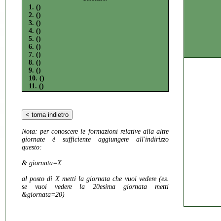
1. ()
2. ()
3. ()
4. ()
5. ()
6. ()
7. ()
8. ()
9. ()
10. ()
11. ()
Nota:
per conoscere le formazioni relative alla altre
giornate è sufficiente aggiungere all'indirizzo
questo:
& giornata=X
al posto di X metti la giornata che vuoi vedere (es.
se vuoi vedere la 20esima giornata metti
&giornata=20)