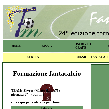
ISCRIVITI
HOME
GIOCA
GRATIS
SERIE A
CONSIGLI FANTACAL
Formazione fantacalcio
TEAM: Skyros (Mister danilo75)
giornata 37 ° (punti: )
clicca qui per vedere la panchina
Titolari: