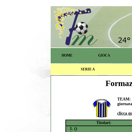
HOME
GIOCA
SERIE A
Formazi
TEAM: S
giornata
clicca q
Titolari:
1. ()