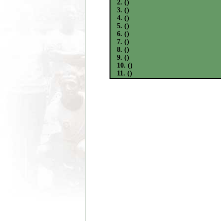
2. ()
3. ()
4. ()
5. ()
6. ()
7. ()
8. ()
9. ()
10. ()
11. ()