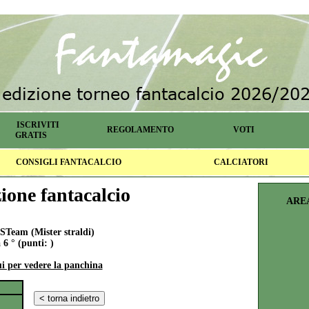
ISCRIVITI
REGOLAMENTO
VOTI
GRATIS
CONSIGLI FANTACALCIO
CALCIATORI
one fantacalcio
ARE
Team (Mister straldi)
 6 ° (punti: )
ui per vedere la panchina