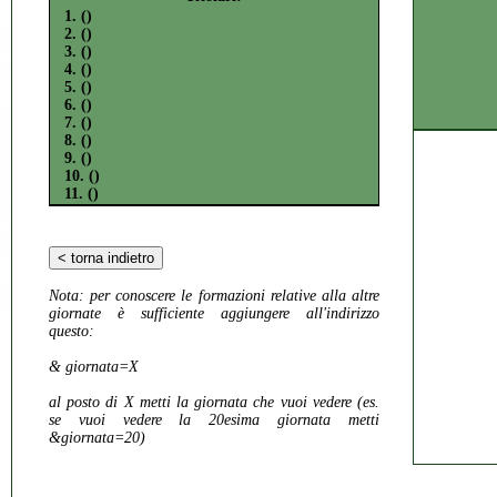
1. ()
2. ()
3. ()
4. ()
5. ()
6. ()
7. ()
8. ()
9. ()
10. ()
11. ()
Nota:
per conoscere le formazioni relative alla altre
giornate è sufficiente aggiungere all'indirizzo
questo:
& giornata=X
al posto di X metti la giornata che vuoi vedere (es.
se vuoi vedere la 20esima giornata metti
&giornata=20)