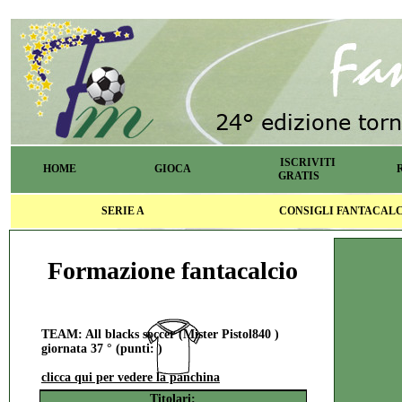
ISCRIVITI
HOME
GIOCA
GRATIS
SERIE A
CONSIGLI FANTACAL
Formazione fantacalcio
TEAM: All blacks soccer (Mister Pistol840 )
giornata 37 ° (punti: )
clicca qui per vedere la panchina
Titolari: