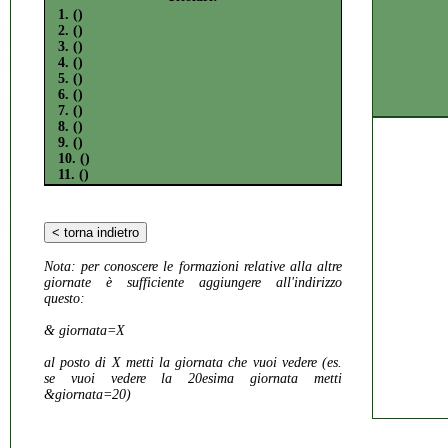
1. ()
2. ()
3. ()
4. ()
5. ()
6. ()
7. ()
8. ()
9. ()
10. ()
11. ()
Nota:
per conoscere le formazioni relative alla altre
giornate è sufficiente aggiungere all'indirizzo
questo:
& giornata=X
al posto di X metti la giornata che vuoi vedere (es.
se vuoi vedere la 20esima giornata metti
&giornata=20)