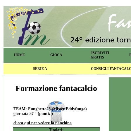
ISCRIVITI
HOME
GIOCA
GRATIS
SERIE A
CONSIGLI FANTACAL
Formazione fantacalcio
TEAM: Funghetto23 (Mister Eddyfungo)
giornata 37 ° (punti: )
clicca qui per vedere la panchina
Titolari: