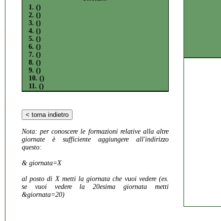
1. ()
2. ()
3. ()
4. ()
5. ()
6. ()
7. ()
8. ()
9. ()
10. ()
11. ()
Nota:
per conoscere le formazioni relative alla altre
giornate è sufficiente aggiungere all'indirizzo
questo:
& giornata=X
al posto di X metti la giornata che vuoi vedere (es.
se vuoi vedere la 20esima giornata metti
&giornata=20)