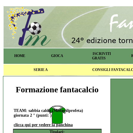
ISCRIVITI
HOME
GIOCA
GRATIS
SERIE A
CONSIGLI FANTACAL
Formazione fantacalcio
TEAM: sabbia calda (Mister ilprofeta)
giornata 2 ° (punti: )
clicca qui per vedere la panchina
Titolari: