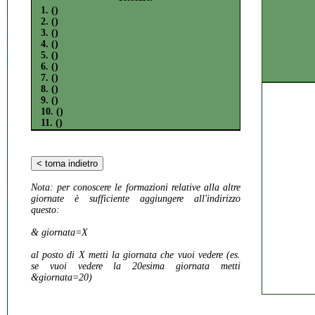
1. ()
2. ()
3. ()
4. ()
5. ()
6. ()
7. ()
8. ()
9. ()
10. ()
11. ()
Nota:
per conoscere le formazioni relative alla altre
giornate è sufficiente aggiungere all'indirizzo
questo:
& giornata=X
al posto di X metti la giornata che vuoi vedere (es.
se vuoi vedere la 20esima giornata metti
&giornata=20)