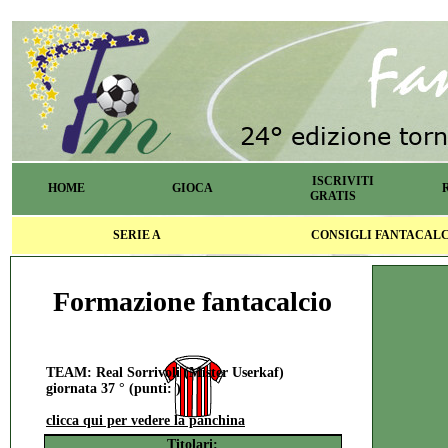
ISCRIVITI
HOME
GIOCA
GRATIS
SERIE A
CONSIGLI FANTACAL
Formazione fantacalcio
TEAM: Real Sorrivoli (Mister Userkaf)
giornata 37 ° (punti: )
clicca qui per vedere la panchina
Titolari: