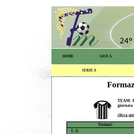
HOME
GIOCA
SERIE A
Formazi
TEAM: F
giornata 
clicca qu
Titolari:
1. ()