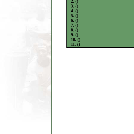
2. ()
3. ()
4. ()
5. ()
6. ()
7. ()
8. ()
9. ()
10. ()
11. ()