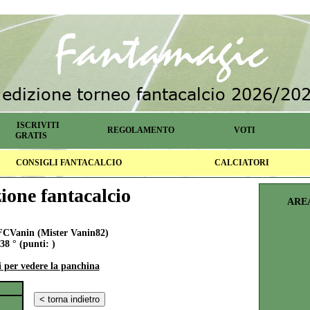
ISCRIVITI
REGOLAMENTO
VOTI
GRATIS
CONSIGLI FANTACALCIO
CALCIATORI
one fantacalcio
ARE
CVanin (Mister Vanin82)
38 ° (punti: )
i per vedere la panchina