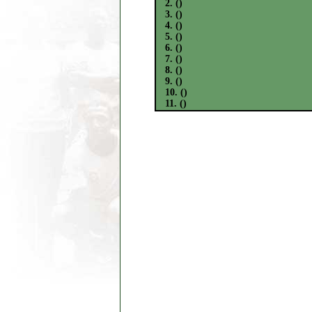
2. ()
3. ()
4. ()
5. ()
6. ()
7. ()
8. ()
9. ()
10. ()
11. ()