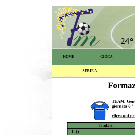
HOME
GIOCA
SERIE A
Formazi
TEAM: Genov
giornata 6 ° 
clicca qui p
Titolari:
1. ()