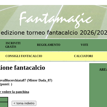
ISCRIVITI
REGOLAMENTO
VOTI
GRATIS
CONSIGLI FANTACALCIO
CALCIATORI
one fantacalcio
ARE
aBlucerchiata87 (Mister Dada_87)
(punti: )
er vedere la panchina