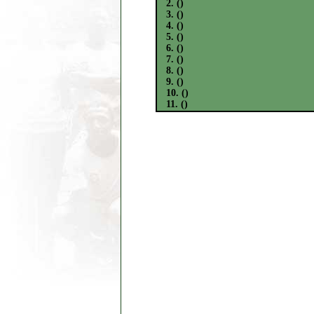
2. ()
3. ()
4. ()
5. ()
6. ()
7. ()
8. ()
9. ()
10. ()
11. ()