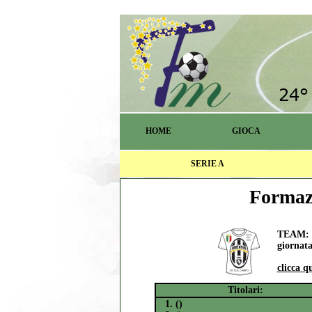
HOME
GIOCA
SERIE A
Formazi
TEAM: r
giornata
clicca q
Titolari:
1. ()