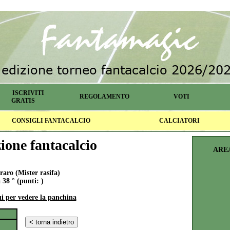
ISCRIVITI
REGOLAMENTO
VOTI
GRATIS
CONSIGLI FANTACALCIO
CALCIATORI
one fantacalcio
ARE
aro (Mister rasifa)
 38 ° (punti: )
ui per vedere la panchina