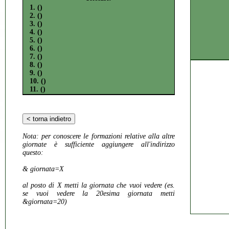
1. ()
2. ()
3. ()
4. ()
5. ()
6. ()
7. ()
8. ()
9. ()
10. ()
11. ()
Nota:
per conoscere le formazioni relative alla altre
giornate è sufficiente aggiungere all'indirizzo
questo:
& giornata=X
al posto di X metti la giornata che vuoi vedere (es.
se vuoi vedere la 20esima giornata metti
&giornata=20)