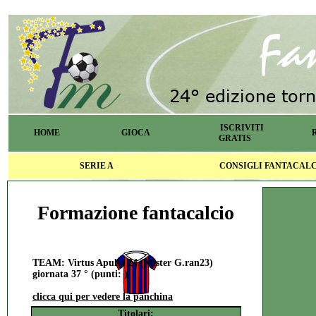
ISCRIVITI
HOME
GIOCA
GRATIS
SERIE A
CONSIGLI FANTACAL
Formazione fantacalcio
TEAM: Virtus Apulia 24 (Mister G.ran23)
giornata 37 ° (punti: )
clicca qui per vedere la panchina
Titolari: