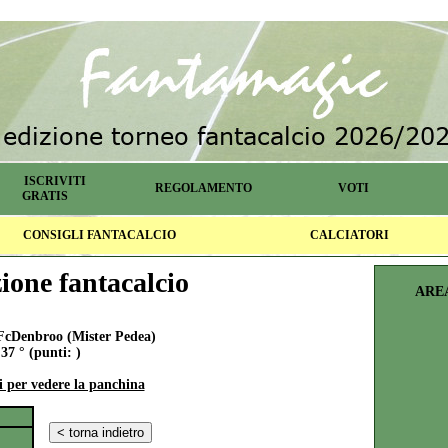
ISCRIVITI
REGOLAMENTO
VOTI
GRATIS
CONSIGLI FANTACALCIO
CALCIATORI
one fantacalcio
ARE
cDenbroo (Mister Pedea)
37 ° (punti: )
i per vedere la panchina