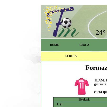
HOME
GIOCA
SERIE A
Formazi
TEAM: F
giornata 
clicca qu
Titolari:
1. ()