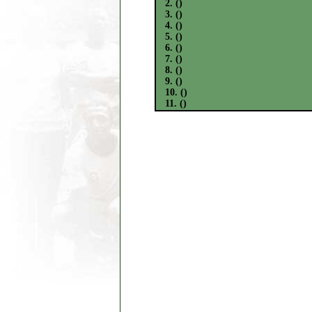
2. ()
3. ()
4. ()
5. ()
6. ()
7. ()
8. ()
9. ()
10. ()
11. ()