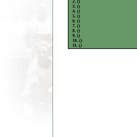
2. ()
3. ()
4. ()
5. ()
6. ()
7. ()
8. ()
9. ()
10. ()
11. ()