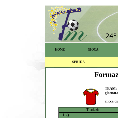
HOME
GIOCA
SERIE A
Formazi
TEAM: R
giornata
clicca q
Titolari:
1. ()