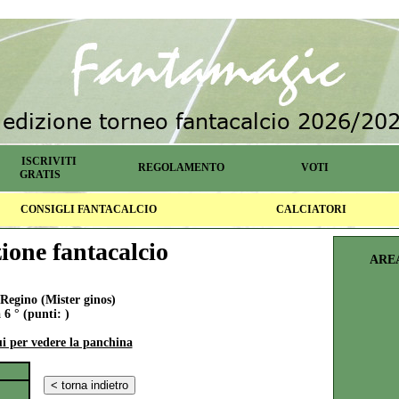
ISCRIVITI
REGOLAMENTO
VOTI
GRATIS
CONSIGLI FANTACALCIO
CALCIATORI
one fantacalcio
ARE
egino (Mister ginos)
 6 ° (punti: )
ui per vedere la panchina