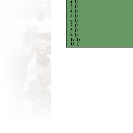
2. ()
3. ()
4. ()
5. ()
6. ()
7. ()
8. ()
9. ()
10. ()
11. ()