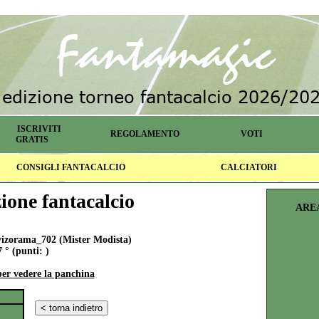
ISCRIVITI
REGOLAMENTO
VOTI
GRATIS
CONSIGLI FANTACALCIO
CALCIATORI
one fantacalcio
ARE
zorama_702 (Mister Modista)
 ° (punti: )
per vedere la panchina