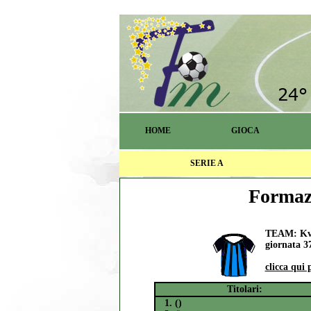
HOME
GIOCA
SERIE A
Formazi
TEAM: Kvi
giornata 37
clicca qui 
Titolari:
1. ()