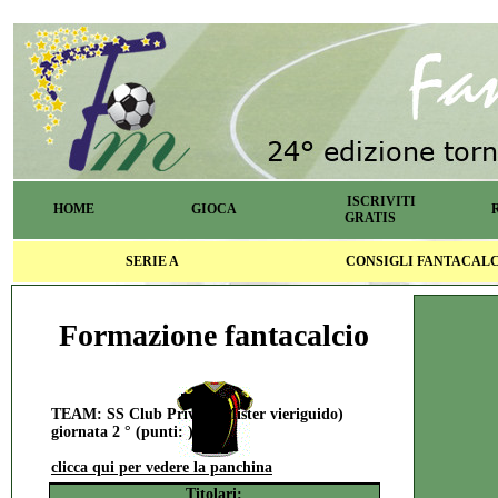
ISCRIVITI
HOME
GIOCA
GRATIS
SERIE A
CONSIGLI FANTACAL
Formazione fantacalcio
TEAM: SS Club PrivÃ¨ (Mister vieriguido)
giornata 2 ° (punti: )
clicca qui per vedere la panchina
Titolari: