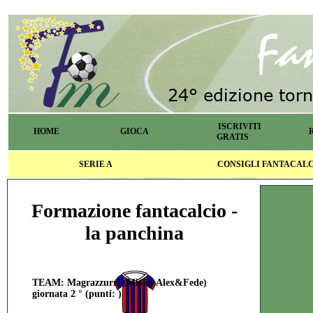
ISCRIVITI
HOME
GIOCA
GRATIS
SERIE A
CONSIGLI FANTACAL
Formazione fantacalcio -
la panchina
TEAM: Magrazzurri (Mister Alex&Fede)
giornata 2 ° (punti: )