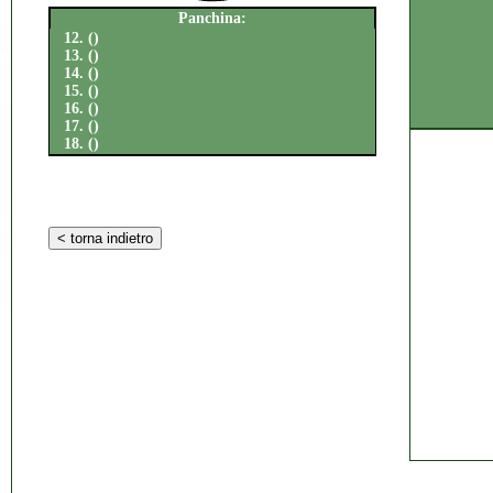
Panchina:
12. ()
13. ()
14. ()
15. ()
16. ()
17. ()
18. ()