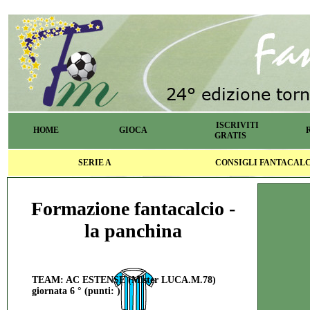
ISCRIVITI
HOME
GIOCA
GRATIS
SERIE A
CONSIGLI FANTACAL
Formazione fantacalcio -
la panchina
TEAM: AC ESTENSE (Mister LUCA.M.78)
giornata 6 ° (punti: )