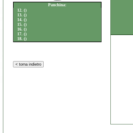
Panchina:
12. ()
13. ()
14. ()
15. ()
16. ()
17. ()
18. ()