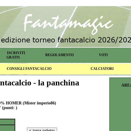
ISCRIVITI
REGOLAMENTO
VOTI
GRATIS
CONSIGLI FANTACALCIO
CALCIATORI
ntacalcio - la panchina
ARE
% HOMER (Mister imperio86)
° (punti: )