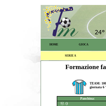
HOME
GIOCA
SERIE A
Formazione fa
TEAM: 100
giornata 6 
Panchina:
12. ()