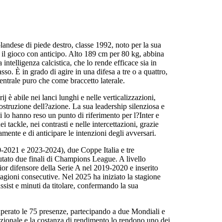
olandese di piede destro, classe 1992, noto per la sua
re il gioco con anticipo. Alto 189 cm per 80 kg, abbina
a intelligenza calcistica, che lo rende efficace sia in
so. È in grado di agire in una difesa a tre o a quattro,
entrale puro che come braccetto laterale.
j è abile nei lanci lunghi e nelle verticalizzazioni,
ostruzione dell?azione. La sua leadership silenziosa e
i lo hanno reso un punto di riferimento per l?Inter e
 tackle, nei contrasti e nelle intercettazioni, grazie
amente e di anticipare le intenzioni degli avversari.
0-2021 e 2023-2024), due Coppe Italia e tre
utato due finali di Champions League. A livello
or difensore della Serie A nel 2019-2020 e inserito
agioni consecutive. Nel 2025 ha iniziato la stagione
sist e minuti da titolare, confermando la sua
perato le 75 presenze, partecipando a due Mondiali e
zionale e la costanza di rendimento lo rendono uno dei