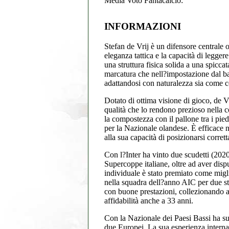
Media Voto Fantacalcio:
INFORMAZIONI
Stefan de Vrij è un difensore centrale 
eleganza tattica e la capacità di legge
una struttura fisica solida a una spiccat
marcatura che nell?impostazione dal bas
adattandosi con naturalezza sia come c
Dotato di ottima visione di gioco, de Vri
qualità che lo rendono prezioso nella c
la compostezza con il pallone tra i pied
per la Nazionale olandese. È efficace nei
alla sua capacità di posizionarsi corrett
Con l?Inter ha vinto due scudetti (202
Supercoppe italiane, oltre ad aver disp
individuale è stato premiato come migli
nella squadra dell?anno AIC per due st
con buone prestazioni, collezionando as
affidabilità anche a 33 anni.
Con la Nazionale dei Paesi Bassi ha su
due Europei. La sua esperienza interna