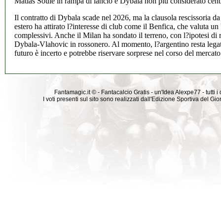
Matias Soulé in rampa di lancio e Dybala non più considerato centra
Il contratto di Dybala scade nel 2026, ma la clausola rescissoria da
estero ha attirato l?interesse di club come il Benfica, che valuta un
complessivi. Anche il Milan ha sondato il terreno, con l?ipotesi di
Dybala-Vlahovic in rossonero. Al momento, l?argentino resta lega
futuro è incerto e potrebbe riservare sorprese nel corso del mercato
Fantamagic.it © - Fantacalcio Gratis - un'Idea Alexpe77 - tutti i 
I voti presenti sul sito sono realizzati dall'Edizione Sportiva del G