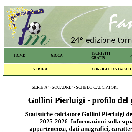
ISCRIVITI
HOME
GIOCA
GRATIS
SERIE A
CONSIGLI FANTACAL
SERIE A
>
SQUADRE
> SCHEDE CALCIATORI
Gollini Pierluigi - profilo del
Statistiche calciatore Gollini Pierluigi d
2025-2026. Informazioni sulla squ
appartenenza, dati anagrafici, caratter