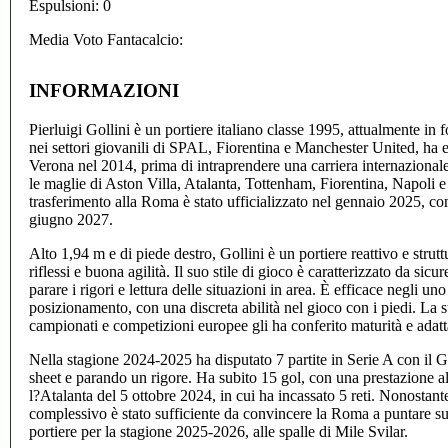
Espulsioni: 0
Media Voto Fantacalcio:
INFORMAZIONI
Pierluigi Gollini è un portiere italiano classe 1995, attualmente in
nei settori giovanili di SPAL, Fiorentina e Manchester United, ha e
Verona nel 2014, prima di intraprendere una carriera internazionale
le maglie di Aston Villa, Atalanta, Tottenham, Fiorentina, Napoli e
trasferimento alla Roma è stato ufficializzato nel gennaio 2025, con
giugno 2027.
Alto 1,94 m e di piede destro, Gollini è un portiere reattivo e strutt
riflessi e buona agilità. Il suo stile di gioco è caratterizzato da sicur
parare i rigori e lettura delle situazioni in area. È efficace negli un
posizionamento, con una discreta abilità nel gioco con i piedi. La s
campionati e competizioni europee gli ha conferito maturità e adattab
Nella stagione 2024-2025 ha disputato 7 partite in Serie A con il
sheet e parando un rigore. Ha subito 15 gol, con una prestazione al
l?Atalanta del 5 ottobre 2024, in cui ha incassato 5 reti. Nonostant
complessivo è stato sufficiente da convincere la Roma a puntare s
portiere per la stagione 2025-2026, alle spalle di Mile Svilar.