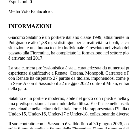
Espulsioni: 0
Media Voto Fantacalcio:
INFORMAZIONI
Giacomo Satalino è un portiere italiano classe 1999, attualmente in
Putignano e alto 1,88 m, si distingue per la reattività tra i pali, la ca
situazioni e una buona tecnica individuale. Cresciuto nel vivaio d
passato alla Fiorentina, ha completato la formazione nel settore gi
è arrivato nel 2017.
La sua carriera professionistica è stata caratterizzata da numerosi pr
esperienze significative a Renate, Cesena, Monopoli, Carrarese e R
con Renate ha disputato 27 partite da titolare, imponendosi come p
in Serie A con il Sassuolo il 22 maggio 2022 contro il Milan, entra
della gara.
Satalino è un portiere moderno, abile nel gioco con i piedi e nella 
una predisposizione al comando della difesa. È efficace nelle uscite a
ravvicinati e nella lettura delle traiettorie. Ha rappresentato l?Italia
Under-15, Under-16, Under-17 e Under-18, collezionando diverse 
Il suo contratto con il Sassuolo è valido fino al 30 giugno 2026, 
sulla futura rivendita a favore della Fiorentina. Dopo il rinnovo de