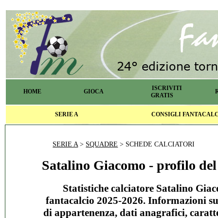
ISCRIVITI
HOME
GIOCA
GRATIS
SERIE A
CONSIGLI FANTACAL
SERIE A
>
SQUADRE
> SCHEDE CALCIATORI
Satalino Giacomo - profilo del
Statistiche calciatore Satalino Gia
fantacalcio 2025-2026. Informazioni s
di appartenenza, dati anagrafici, caratte