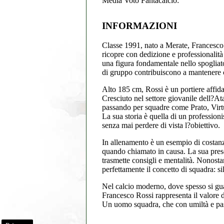
Media Voto Fantacalcio:
INFORMAZIONI
Classe 1991, nato a Merate, Francesco R
ricopre con dedizione e professionalit
una figura fondamentale nello spogliato
di gruppo contribuiscono a mantenere 
Alto 185 cm, Rossi è un portiere affidab
Cresciuto nel settore giovanile dell?Atal
passando per squadre come Prato, Virtu
La sua storia è quella di un professioni
senza mai perdere di vista l?obiettivo.
In allenamento è un esempio di costanz
quando chiamato in causa. La sua presen
trasmette consigli e mentalità. Nonosta
perfettamente il concetto di squadra: s
Nel calcio moderno, dove spesso si guarda
Francesco Rossi rappresenta il valore de
Un uomo squadra, che con umiltà e pass