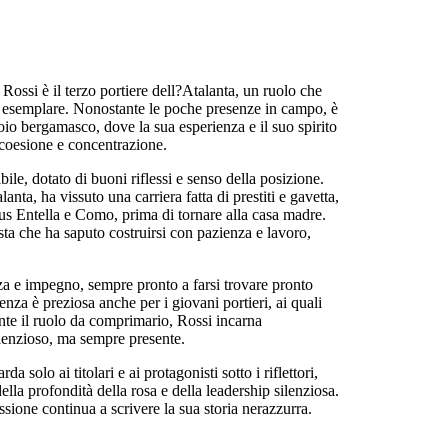
ossi è il terzo portiere dell?Atalanta, un ruolo che
à esemplare. Nonostante le poche presenze in campo, è
io bergamasco, dove la sua esperienza e il suo spirito
coesione e concentrazione.
ile, dotato di buoni riflessi e senso della posizione.
anta, ha vissuto una carriera fatta di prestiti e gavetta,
s Entella e Como, prima di tornare alla casa madre.
sta che ha saputo costruirsi con pazienza e lavoro,
a e impegno, sempre pronto a farsi trovare pronto
za è preziosa anche per i giovani portieri, ai quali
nte il ruolo da comprimario, Rossi incarna
ilenzioso, ma sempre presente.
 solo ai titolari e ai protagonisti sotto i riflettori,
lla profondità della rosa e della leadership silenziosa.
ione continua a scrivere la sua storia nerazzurra.