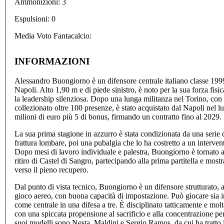
Ammonizioni: 3
Espulsioni: 0
Media Voto Fantacalcio:
INFORMAZIONI
Alessandro Buongiorno è un difensore centrale italiano classe 1999
Napoli. Alto 1,90 m e di piede sinistro, è noto per la sua forza fisic
la leadership silenziosa. Dopo una lunga militanza nel Torino, con 
collezionato oltre 100 presenze, è stato acquistato dal Napoli nel l
milioni di euro più 5 di bonus, firmando un contratto fino al 2029.
La sua prima stagione in azzurro è stata condizionata da una serie 
frattura lombare, poi una pubalgia che lo ha costretto a un interven
Dopo mesi di lavoro individuale e palestra, Buongiorno è tornato a
ritiro di Castel di Sangro, partecipando alla prima partitella e most
verso il pieno recupero.
Dal punto di vista tecnico, Buongiorno è un difensore strutturato, ab
gioco aereo, con buona capacità di impostazione. Può giocare sia i
come centrale in una difesa a tre. È disciplinato tatticamente e molt
con una spiccata propensione al sacrificio e alla concentrazione per 
suoi modelli sono Nesta, Maldini e Sergio Ramos, da cui ha tratto 