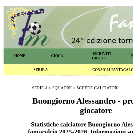
ISCRIVITI
HOME
GIOCA
GRATIS
SERIE A
CONSIGLI FANTACAL
SERIE A
>
SQUADRE
> SCHEDE CALCIATORI
Buongiorno Alessandro - pro
giocatore
Statistiche calciatore Buongiorno Ale
fantacalcio 2025-2026. Informazioni s