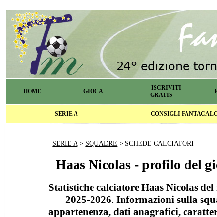
ISCRIVITI
HOME
GIOCA
GRATIS
SERIE A
CONSIGLI FANTACAL
SERIE A
>
SQUADRE
> SCHEDE CALCIATORI
Haas Nicolas - profilo del g
Statistiche calciatore Haas Nicolas del
2025-2026. Informazioni sulla squ
appartenenza, dati anagrafici, caratter