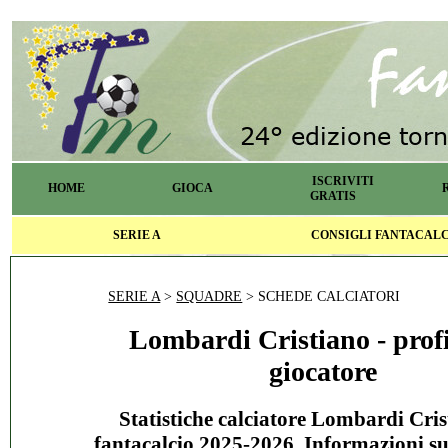
ISCRIVITI
HOME
GIOCA
GRATIS
SERIE A
CONSIGLI FANTACAL
SERIE A
>
SQUADRE
> SCHEDE CALCIATORI
Lombardi Cristiano - profi
giocatore
Statistiche calciatore Lombardi Cris
fantacalcio 2025-2026. Informazioni s