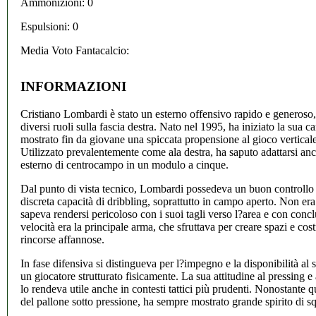
Ammonizioni: 0
Espulsioni: 0
Media Voto Fantacalcio:
INFORMAZIONI
Cristiano Lombardi è stato un esterno offensivo rapido e generoso,
diversi ruoli sulla fascia destra. Nato nel 1995, ha iniziato la sua c
mostrato fin da giovane una spiccata propensione al gioco verticale
Utilizzato prevalentemente come ala destra, ha saputo adattarsi a
esterno di centrocampo in un modulo a cinque.
Dal punto di vista tecnico, Lombardi possedeva un buon controllo 
discreta capacità di dribbling, soprattutto in campo aperto. Non era
sapeva rendersi pericoloso con i suoi tagli verso l?area e con conc
velocità era la principale arma, che sfruttava per creare spazi e cost
rincorse affannose.
In fase difensiva si distingueva per l?impegno e la disponibilità al 
un giocatore strutturato fisicamente. La sua attitudine al pressing e 
lo rendeva utile anche in contesti tattici più prudenti. Nonostante q
del pallone sotto pressione, ha sempre mostrato grande spirito di s