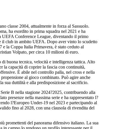
iano classe 2004, attualmente in forza al Sassuolo.
Roma, ha esordito in prima squadra nel 2021 e ha
lla UEFA Conference League, diventando il primo
e il club in ambito UEFA. Dopo aver vinto lo scudetto
e la Coppa Italia Primavera, è stato ceduto al
stian Volpato, per circa 10 milioni di euro.
i buona tecnica, velocità e intelligenza tattica. Alto
r la capacità di coprire la fascia con continuità,
ffensive. È abile nel controllo palla, nel cross e nella
a propensione al gioco combinato. Può agire anche
 sua duttilità e alla predisposizione al sacrificio.
n Serie B nella stagione 2024?2025, contribuendo alla
to presenze nella massima serie e ha rappresentato l?
 vincendo l?Europeo Under-19 nel 2023 e partecipando al
alido fino al 2028, con una clausola di rivendita del
più promettenti del panorama difensivo italiano. La sua
ta in campo lo rendono un profilo interessante per il