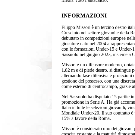
Media Voto Fantacalcio:
INFORMAZIONI
Filippo Missori è un terzino destro ital
Cresciuto nel settore giovanile della 
debuttato in competizioni europee ne
giocatore nato nel 2004 a rappresentar
con le formazioni Under-15 e Under-17 
Sassuolo nel giugno 2023, insieme a Cri
Missori è un difensore moderno, dotato d
1,82 m e di piede destro, si distingue pe
alternando fase difensiva e proiezioni o
gestione del possesso, con una discret
come esterno di centrocampo, grazie alla
Nel Sassuolo ha disputato 15 partite i
promozione in Serie A. Ha già accumula
Italia in tutte le selezioni giovanili,
Mondiale Under-20. Il suo contratto è v
15% a favore della Roma.
Missori è considerato uno dei giovani 
crescita costante e la maturità dimostra