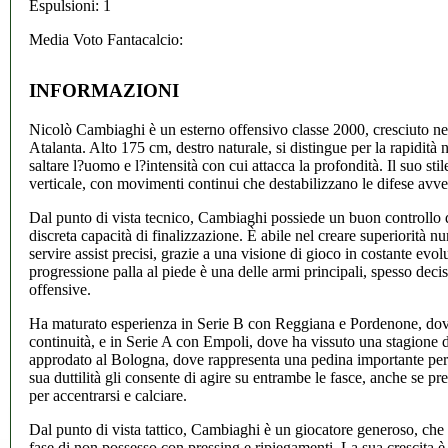
Espulsioni: 1
Media Voto Fantacalcio:
INFORMAZIONI
Nicolò Cambiaghi è un esterno offensivo classe 2000, cresciuto nel
Atalanta. Alto 175 cm, destro naturale, si distingue per la rapidità ne
saltare l?uomo e l?intensità con cui attacca la profondità. Il suo stil
verticale, con movimenti continui che destabilizzano le difese avve
Dal punto di vista tecnico, Cambiaghi possiede un buon controllo d
discreta capacità di finalizzazione. È abile nel creare superiorità n
servire assist precisi, grazie a una visione di gioco in costante evo
progressione palla al piede è una delle armi principali, spesso decis
offensive.
Ha maturato esperienza in Serie B con Reggiana e Pordenone, dove
continuità, e in Serie A con Empoli, dove ha vissuto una stagione 
approdato al Bologna, dove rappresenta una pedina importante per i
sua duttilità gli consente di agire su entrambe le fasce, anche se pred
per accentrarsi e calciare.
Dal punto di vista tattico, Cambiaghi è un giocatore generoso, che 
fase di non possesso con pressing e ripiegamenti. La sua crescita è c