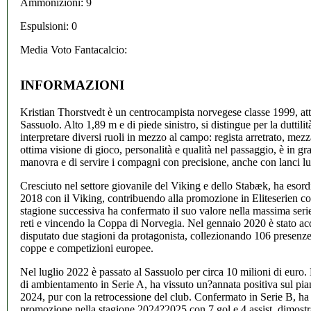
Ammonizioni: 9
Espulsioni: 0
Media Voto Fantacalcio:
INFORMAZIONI
Kristian Thorstvedt è un centrocampista norvegese classe 1999, att
Sassuolo. Alto 1,89 m e di piede sinistro, si distingue per la duttilità
interpretare diversi ruoli in mezzo al campo: regista arretrato, mezz
ottima visione di gioco, personalità e qualità nel passaggio, è in gra
manovra e di servire i compagni con precisione, anche con lanci l
Cresciuto nel settore giovanile del Viking e dello Stabæk, ha esordit
2018 con il Viking, contribuendo alla promozione in Eliteserien con
stagione successiva ha confermato il suo valore nella massima ser
reti e vincendo la Coppa di Norvegia. Nel gennaio 2020 è stato ac
disputato due stagioni da protagonista, collezionando 106 presenze
coppe e competizioni europee.
Nel luglio 2022 è passato al Sassuolo per circa 10 milioni di euro
di ambientamento in Serie A, ha vissuto un?annata positiva sul pi
2024, pur con la retrocessione del club. Confermato in Serie B, ha 
promozione nella stagione 2024?2025 con 7 gol e 4 assist, dimostr