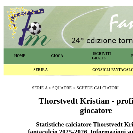
ISCRIVITI
HOME
GIOCA
GRATIS
SERIE A
CONSIGLI FANTACAL
SERIE A
>
SQUADRE
> SCHEDE CALCIATORI
Thorstvedt Kristian - profi
giocatore
Statistiche calciatore Thorstvedt Kri
fantacalcio 2025-2026. Informazioni s