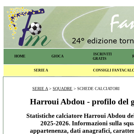
ISCRIVITI
HOME
GIOCA
GRATIS
SERIE A
CONSIGLI FANTACAL
SERIE A
>
SQUADRE
> SCHEDE CALCIATORI
Harroui Abdou - profilo del 
Statistiche calciatore Harroui Abdou de
2025-2026. Informazioni sulla squ
appartenenza, dati anagrafici, caratter