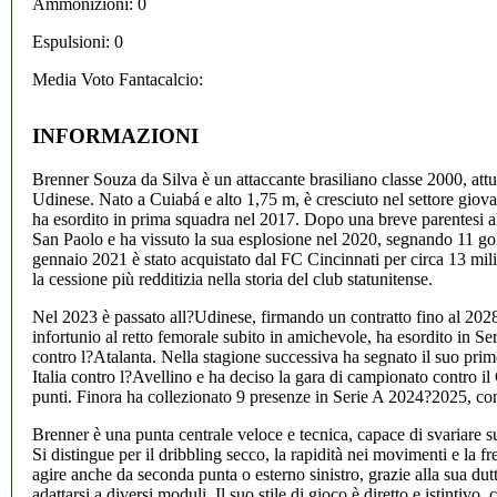
Ammonizioni: 0
Espulsioni: 0
Media Voto Fantacalcio:
INFORMAZIONI
Brenner Souza da Silva è un attaccante brasiliano classe 2000, attu
Udinese. Nato a Cuiabá e alto 1,75 m, è cresciuto nel settore giov
ha esordito in prima squadra nel 2017. Dopo una breve parentesi al
San Paolo e ha vissuto la sua esplosione nel 2020, segnando 11 go
gennaio 2021 è stato acquistato dal FC Cincinnati per circa 13 mili
la cessione più redditizia nella storia del club statunitense.
Nel 2023 è passato all?Udinese, firmando un contratto fino al 20
infortunio al retto femorale subito in amichevole, ha esordito in S
contro l?Atalanta. Nella stagione successiva ha segnato il suo prim
Italia contro l?Avellino e ha deciso la gara di campionato contro i
punti. Finora ha collezionato 9 presenze in Serie A 2024?2025, con 
Brenner è una punta centrale veloce e tecnica, capace di svariare su 
Si distingue per il dribbling secco, la rapidità nei movimenti e la f
agire anche da seconda punta o esterno sinistro, grazie alla sua dutti
adattarsi a diversi moduli. Il suo stile di gioco è diretto e istintiv