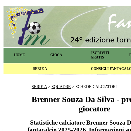
ISCRIVITI
HOME
GIOCA
GRATIS
SERIE A
CONSIGLI FANTACAL
SERIE A
>
SQUADRE
> SCHEDE CALCIATORI
Brenner Souza Da Silva - pro
giocatore
Statistiche calciatore Brenner Souza D
fantacalcio 2025-2026. Informazioni s