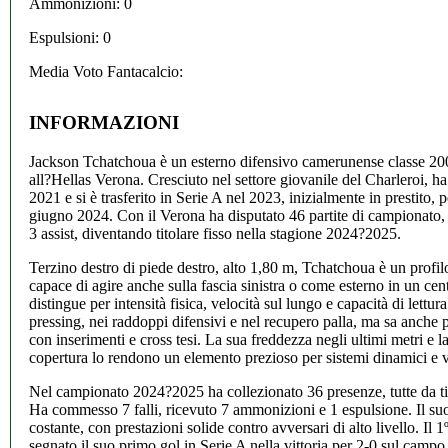
Ammonizioni: 0
Espulsioni: 0
Media Voto Fantacalcio:
INFORMAZIONI
Jackson Tchatchoua è un esterno difensivo camerunense classe 200
all?Hellas Verona. Cresciuto nel settore giovanile del Charleroi, h
2021 e si è trasferito in Serie A nel 2023, inizialmente in prestito, p
giugno 2024. Con il Verona ha disputato 46 partite di campionato
3 assist, diventando titolare fisso nella stagione 2024?2025.
Terzino destro di piede destro, alto 1,80 m, Tchatchoua è un profil
capace di agire anche sulla fascia sinistra o come esterno in un ce
distingue per intensità fisica, velocità sul lungo e capacità di lettura
pressing, nei raddoppi difensivi e nel recupero palla, ma sa anche p
con inserimenti e cross tesi. La sua freddezza negli ultimi metri e la
copertura lo rendono un elemento prezioso per sistemi dinamici e ve
Nel campionato 2024?2025 ha collezionato 36 presenze, tutte da tito
Ha commesso 7 falli, ricevuto 7 ammonizioni e 1 espulsione. Il su
costante, con prestazioni solide contro avversari di alto livello. Il
segnato il suo primo gol in Serie A nella vittoria per 2-0 sul camp