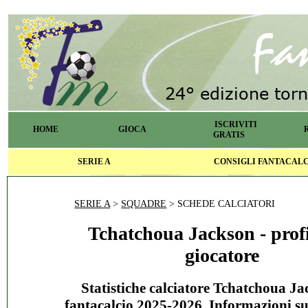
ISCRIVITI
HOME
GIOCA
GRATIS
SERIE A
CONSIGLI FANTACAL
SERIE A
>
SQUADRE
> SCHEDE CALCIATORI
Tchatchoua Jackson - profi
giocatore
Statistiche calciatore Tchatchoua Ja
fantacalcio 2025-2026. Informazioni s