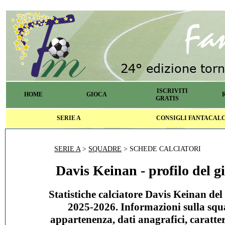
ISCRIVITI
HOME
GIOCA
GRATIS
SERIE A
CONSIGLI FANTACAL
SERIE A
>
SQUADRE
> SCHEDE CALCIATORI
Davis Keinan - profilo del g
Statistiche calciatore Davis Keinan del
2025-2026. Informazioni sulla squ
appartenenza, dati anagrafici, caratter