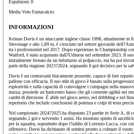
Espulsioni: 0
Media Voto Fantacalcio:
INFORMAZIONI
Keinan Davis è un attaccante inglese classe 1998, attualmente in f
Stevenage e alto 1,89 m, è cresciuto nel settore giovanile dell?Ast
tra i professionisti nel 2017. Dopo esperienze in Championship c
Watford, è stato acquistato dall?Udinese nel settembre 2023. Il suo 
inizialmente frenato da un infortunio al polpaccio, ma ha poi trova
parte della stagione 2023?2024, segnando il gol decisivo per la sal
Davis è un centravanti fisicamente possente, capace di fare reparto 
pallone con efficacia. Il suo stile di gioco è basato sulla progression
esplosività e sulla capacità di coinvolgere i compagni nella manov
stazza, possiede un baricentro basso che gli consente agilità nei mo
cambi di direzione. È abile nel gioco aereo, nel dribbling e nel fina
repertorio che include conclusioni di potenza e colpi di testa precis
Nel campionato 2024?2025 ha disputato 23 partite in Serie A, di c
segnando 2 gol e servendo 1 assist. Ha mostrato spirito di sacrificio
per la squadra, soprattutto dopo l?addio di Lorenzo Lucca, con cui
offensivo. Davis ha dichiarato di sentirsi pronto a colmare il vuot