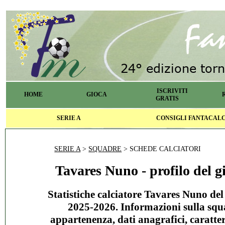
ISCRIVITI
HOME
GIOCA
GRATIS
SERIE A
CONSIGLI FANTACAL
SERIE A
>
SQUADRE
> SCHEDE CALCIATORI
Tavares Nuno - profilo del g
Statistiche calciatore Tavares Nuno del
2025-2026. Informazioni sulla squ
appartenenza, dati anagrafici, caratter