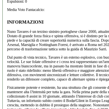
Espulsioni: 0
Media Voto Fantacalcio:
INFORMAZIONI
Nuno Tavares è un terzino sinistro portoghese classe 2000, attualme
Dotato di grande forza fisica e spinta offensiva, si è distinto per la
piede e la capacità di creare superiorità numerica sulla fascia. Do
Arsenal, Marsiglia e Nottingham Forest, è arrivato a Roma nel 202
percorso di trasformazione tattica sotto la guida di Maurizio Sarri.
Dal punto di vista tecnico, Tavares è un esterno esplosivo, con buo
velocità. Le sue folate offensive e i cross tesi rappresentano un?ar
manovra biancoceleste, ma in passato ha mostrato limiti in fase di c
ruolo è stato ridefinito: meno libertà offensiva e maggiore attenzio
difensiva, con movimenti sincronizzati e letture collettive. Il tecni
renderlo un difensore completo, capace di alternare spinta e ripieg
Fisicamente potente e resistente, ha una struttura che gli consente di
mantenere alta l?intensità per tutta la gara. Nella prima parte dell
collezionato 8 assist in 10 giornate, attirando l?interesse di club c
Tuttavia, un infortunio subito contro il Bodø/Glimt in Europa Leagu
crescita, mettendo in dubbio il prosieguo della stagione. Nonostante