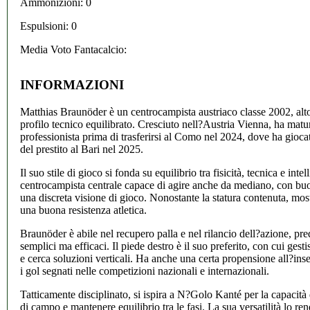
Ammonizioni: 0
Espulsioni: 0
Media Voto Fantacalcio:
INFORMAZIONI
Matthias Braunöder è un centrocampista austriaco classe 2002, alt
profilo tecnico equilibrato. Cresciuto nell?Austria Vienna, ha matu
professionista prima di trasferirsi al Como nel 2024, dove ha gioc
del prestito al Bari nel 2025.
Il suo stile di gioco si fonda su equilibrio tra fisicità, tecnica e inte
centrocampista centrale capace di agire anche da mediano, con buon
una discreta visione di gioco. Nonostante la statura contenuta, mostr
una buona resistenza atletica.
Braunöder è abile nel recupero palla e nel rilancio dell?azione, pr
semplici ma efficaci. Il piede destro è il suo preferito, con cui gest
e cerca soluzioni verticali. Ha anche una certa propensione all?in
i gol segnati nelle competizioni nazionali e internazionali.
Tatticamente disciplinato, si ispira a N?Golo Kanté per la capacità
di campo e mantenere equilibrio tra le fasi. La sua versatilità lo re