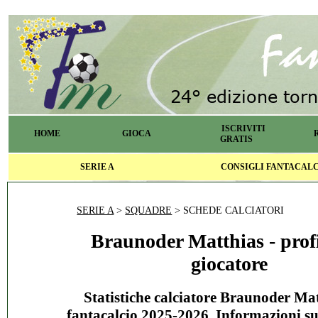
ISCRIVITI
HOME
GIOCA
GRATIS
SERIE A
CONSIGLI FANTACAL
SERIE A
>
SQUADRE
> SCHEDE CALCIATORI
Braunoder Matthias - profi
giocatore
Statistiche calciatore Braunoder Mat
fantacalcio 2025-2026. Informazioni s