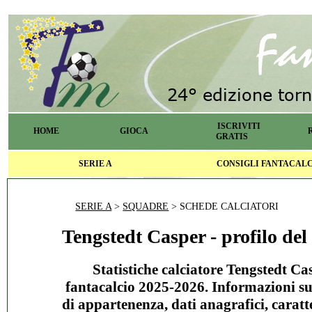
ISCRIVITI
HOME
GIOCA
GRATIS
SERIE A
CONSIGLI FANTACAL
SERIE A
>
SQUADRE
> SCHEDE CALCIATORI
Tengstedt Casper - profilo del
Statistiche calciatore Tengstedt Ca
fantacalcio 2025-2026. Informazioni s
di appartenenza, dati anagrafici, caratte