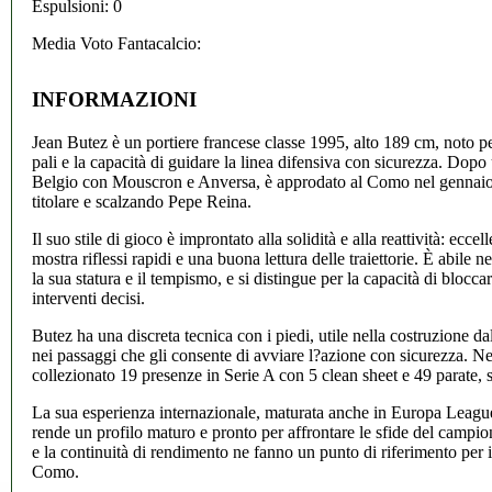
Espulsioni: 0
Media Voto Fantacalcio:
INFORMAZIONI
Jean Butez è un portiere francese classe 1995, alto 189 cm, noto per 
pali e la capacità di guidare la linea difensiva con sicurezza. Dopo
Belgio con Mouscron e Anversa, è approdato al Como nel gennaio
titolare e scalzando Pepe Reina.
Il suo stile di gioco è improntato alla solidità e alla reattività: ecc
mostra riflessi rapidi e una buona lettura delle traiettorie. È abile ne
la sua statura e il tempismo, e si distingue per la capacità di bloccare
interventi decisi.
Butez ha una discreta tecnica con i piedi, utile nella costruzione da
nei passaggi che gli consente di avviare l?azione con sicurezza. N
collezionato 19 presenze in Serie A con 5 clean sheet e 49 parate, 
La sua esperienza internazionale, maturata anche in Europa Leag
rende un profilo maturo e pronto per affrontare le sfide del campio
e la continuità di rendimento ne fanno un punto di riferimento per i
Como.