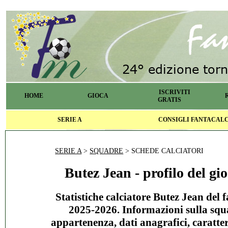
ISCRIVITI
HOME
GIOCA
GRATIS
SERIE A
CONSIGLI FANTACAL
SERIE A
>
SQUADRE
> SCHEDE CALCIATORI
Butez Jean - profilo del gi
Statistiche calciatore Butez Jean del 
2025-2026. Informazioni sulla squ
appartenenza, dati anagrafici, caratter