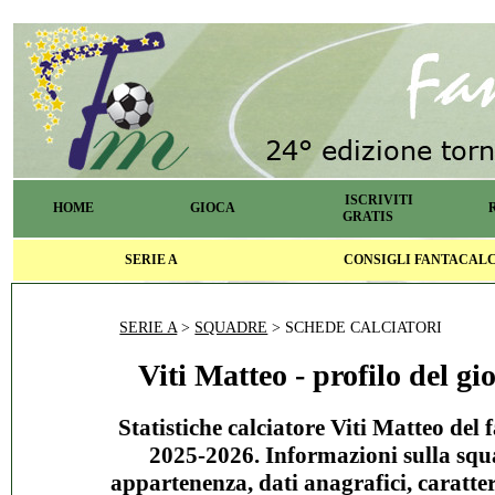
ISCRIVITI
HOME
GIOCA
GRATIS
SERIE A
CONSIGLI FANTACAL
SERIE A
>
SQUADRE
> SCHEDE CALCIATORI
Viti Matteo - profilo del gi
Statistiche calciatore Viti Matteo del 
2025-2026. Informazioni sulla squ
appartenenza, dati anagrafici, caratter