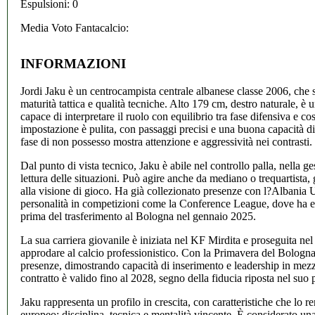
Espulsioni: 0
Media Voto Fantacalcio:
INFORMAZIONI
Jordi Jaku è un centrocampista centrale albanese classe 2006, che s
maturità tattica e qualità tecniche. Alto 179 cm, destro naturale, è
capace di interpretare il ruolo con equilibrio tra fase difensiva e c
impostazione è pulita, con passaggi precisi e una buona capacità di 
fase di non possesso mostra attenzione e aggressività nei contrasti.
Dal punto di vista tecnico, Jaku è abile nel controllo palla, nella ge
lettura delle situazioni. Può agire anche da mediano o trequartista, g
alla visione di gioco. Ha già collezionato presenze con l?Albania
personalità in competizioni come la Conference League, dove ha e
prima del trasferimento al Bologna nel gennaio 2025.
La sua carriera giovanile è iniziata nel KF Mirdita e proseguita ne
approdare al calcio professionistico. Con la Primavera del Bologna
presenze, dimostrando capacità di inserimento e leadership in mezz
contratto è valido fino al 2028, segno della fiducia riposta nel suo 
Jaku rappresenta un profilo in crescita, con caratteristiche che lo r
europeo: disciplina, tecnica e mentalità vincente. È considerato 