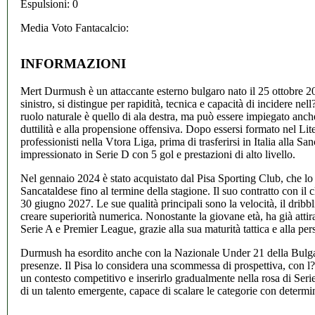
Espulsioni: 0
Media Voto Fantacalcio:
INFORMAZIONI
Mert Durmush è un attaccante esterno bulgaro nato il 25 ottobre 2
sinistro, si distingue per rapidità, tecnica e capacità di incidere nel
ruolo naturale è quello di ala destra, ma può essere impiegato anche 
duttilità e alla propensione offensiva. Dopo essersi formato nel Lit
professionisti nella Vtora Liga, prima di trasferirsi in Italia alla S
impressionato in Serie D con 5 gol e prestazioni di alto livello.
Nel gennaio 2024 è stato acquistato dal Pisa Sporting Club, che lo h
Sancataldese fino al termine della stagione. Il suo contratto con il 
30 giugno 2027. Le sue qualità principali sono la velocità, il dribbl
creare superiorità numerica. Nonostante la giovane età, ha già attira
Serie A e Premier League, grazie alla sua maturità tattica e alla pe
Durmush ha esordito anche con la Nazionale Under 21 della Bulga
presenze. Il Pisa lo considera una scommessa di prospettiva, con l?
un contesto competitivo e inserirlo gradualmente nella rosa di Serie
di un talento emergente, capace di scalare le categorie con determi