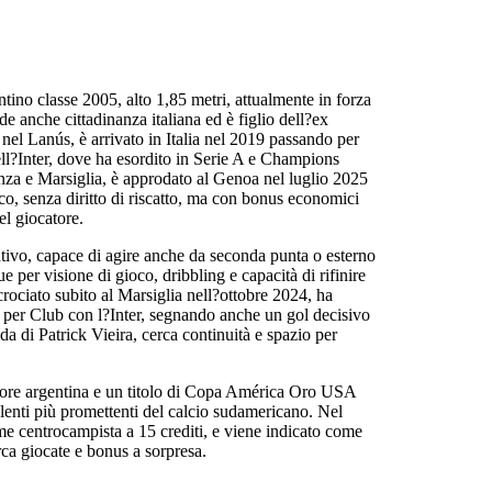
ntino classe 2005, alto 1,85 metri, attualmente in forza
 anche cittadinanza italiana ed è figlio dell?ex
nel Lanús, è arrivato in Italia nel 2019 passando per
dell?Inter, dove ha esordito in Serie A e Champions
za e Marsiglia, è approdato al Genoa nel luglio 2025
co, senza diritto di riscatto, ma con bonus economici
el giocatore.
ativo, capace di agire anche da seconda punta o esterno
e per visione di gioco, dribbling e capacità di rifinire
rociato subito al Marsiglia nell?ottobre 2024, ha
e per Club con l?Inter, segnando anche un gol decisivo
a di Patrick Vieira, cerca continuità e spazio per
ore argentina e un titolo di Copa América Oro USA
lenti più promettenti del calcio sudamericano. Nel
e centrocampista a 15 crediti, e viene indicato come
ca giocate e bonus a sorpresa.