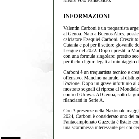
Media Voto Fantacalcio:
INFORMAZIONI
Valentín Carboni è un trequartista arge
al Genoa. Nato a Buenos Aires, possiede
calciatore Ezequiel Carboni. Cresciuto 
Catania e poi per il settore giovanile 
League nel 2022. Dopo i prestiti a Mon
con una formula singolare: prestito sec
per il club ligure legati al minutaggio d
Carboni è un trequartista tecnico e cre
offensivo. Mancino naturale, si distingu
l?azione. Dopo un grave infortunio al c
mostrato segnali di ripresa al Mondial
contro l?Urawa. Al Genoa, sotto la guid
rilanciarsi in Serie A.
Con 3 presenze nella Nazionale maggi
2024, Carboni è considerato uno dei ta
Fantacampionato Gazzetta è listato com
una scommessa interessante per chi cer