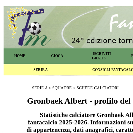
ISCRIVITI
HOME
GIOCA
GRATIS
SERIE A
CONSIGLI FANTACAL
SERIE A
>
SQUADRE
> SCHEDE CALCIATORI
Gronbaek Albert - profilo del 
Statistiche calciatore Gronbaek Al
fantacalcio 2025-2026. Informazioni s
di appartenenza, dati anagrafici, caratte