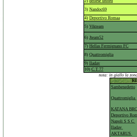
2)
deliese united
3)
Nandoc69
4)
Deportivo Romaa
5)
Vikteam
6)
Jteam52
7)
Hellas Fermignano FC
8)
Quattromiglia
9)
Iladav
10)
C.T.77
n
ota: in giallo la zon
RI
Sambenedetto
Quattromiglia
KATANA BR
Deportivo Ro
Napoli S S C
Iladav
AKTARUS