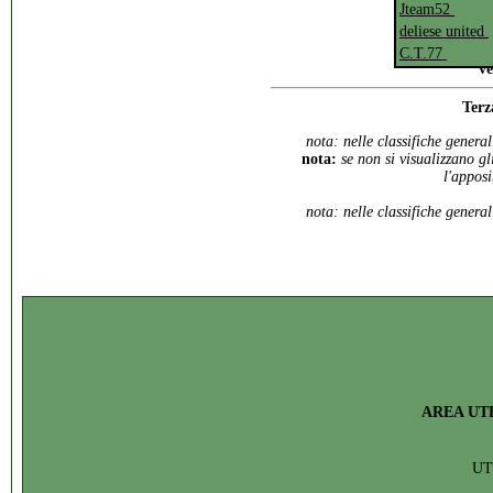
Jteam52
deliese united
C.T.77
v
Terz
nota: nelle classifiche genera
nota:
se non si visualizzano gl
l'appos
nota: nelle classifiche genera
AREA UT
U