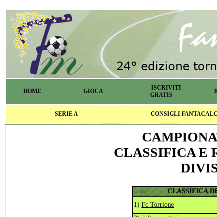
ISCRIVITI
HOME
GIOCA
GRATIS
SERIE A
CONSIGLI FANTACAL
CAMPIONA
CLASSIFICA E 
DIVIS
CLASSIFICA D
1)
Fc Torrione