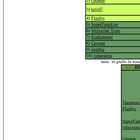
2)
Osomer
3)
kriv07
4)
Fluidys
5)
SuperFantaLeo
6)
Wolverine Team
7)
Kiakionense
8)
Cayoste
9)
ziotibia
10)
robursiena
n
ota: in giallo la zon
RI
Taranten
Fluidys
SuperFan
robursie
Osomer