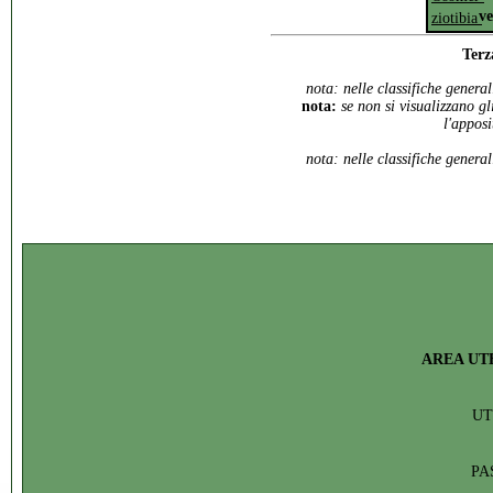
v
ziotibia
Terz
nota: nelle classifiche genera
nota:
se non si visualizzano gl
l'appos
nota: nelle classifiche genera
AREA UT
U
PA