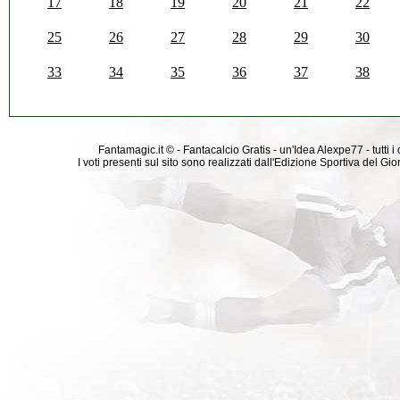
17
18
19
20
21
22
25
26
27
28
29
30
33
34
35
36
37
38
Fantamagic.it © - Fantacalcio Gratis - un'Idea Alexpe77 - tutti i 
I voti presenti sul sito sono realizzati dall'Edizione Sportiva del G