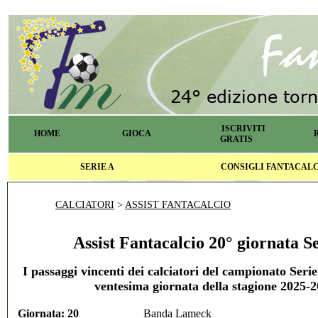
ISCRIVITI
HOME
GIOCA
GRATIS
SERIE A
CONSIGLI FANTACAL
CALCIATORI
>
ASSIST FANTACALCIO
Assist Fantacalcio 20° giornata S
I passaggi vincenti dei calciatori del campionato Serie 
ventesima giornata della stagione 2025-
Giornata: 20
Banda Lameck