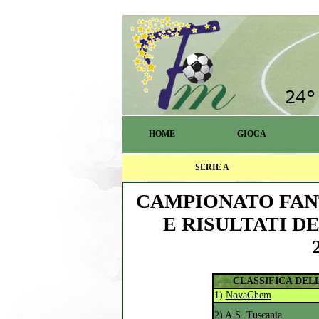
HOME
GIOCA
SERIE A
CAMPIONATO FANT
E RISULTATI D
CLASSIFICA DEL
1)
NovaGhem
2)
A.S. Tuscania