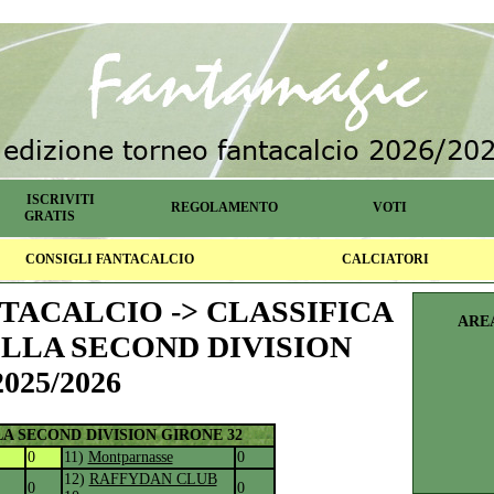
ISCRIVITI
REGOLAMENTO
VOTI
GRATIS
CONSIGLI FANTACALCIO
CALCIATORI
ACALCIO -> CLASSIFICA
ARE
ELLA SECOND DIVISION
2025/2026
LA SECOND DIVISION GIRONE
32
0
11)
Montparnasse
0
12)
RAFFYDAN CLUB
0
0