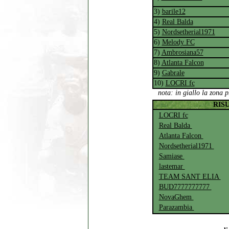
3)
barile12
4)
Real Balda
5)
Nordsetherial1971
6)
Melody FC
7)
Ambrosiana57
8)
Atlanta Falcon
9)
Gabrale
10)
LOCRI fc
n
ota: in giallo la zona 
RISU
LOCRI fc
Real Balda
Atlanta Falcon
Nordsetherial1971
Samiase
lastemar
TEAM SANT ELIA
BUD7777777777
NovaGhem
Parazambia