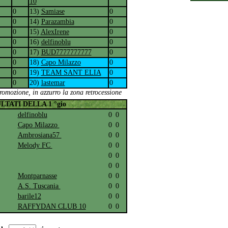
10
0
13)
Samiase
0
0
14)
Parazambia
0
0
15)
AlexIrene
0
0
16)
delfinoblu
0
0
17)
BUD7777777777
0
0
18)
Capo Milazzo
0
0
19)
TEAM SANT ELIA
0
0
20)
lastemar
0
promozione, in azzurro la zona retrocessione
LTATI DELLA 1 °gio
delfinoblu
0
0
Capo Milazzo
0
0
Ambrosiana57
0
0
Melody FC
0
0
0
0
0
0
Montparnasse
0
0
A.S. Tuscania
0
0
barile12
0
0
RAFFYDAN CLUB 10
0
0