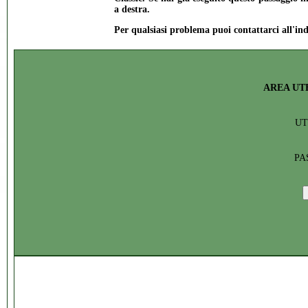
a destra.
Per qualsiasi problema puoi contattarci all'in
AREA UT
U
PA