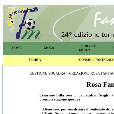
ISCRIVITI
HOME
GIOCA
GRATIS
SERIE A
CONSIGLI FANTACAL
GESTIONE SQUADRA
>
CREAZIONE ROSA FANTA
Rosa Fan
Creazione della rosa di Fantacalcio. Scegli i 
prossima stagione sportiva
Attenzione, per visualizzare il contenuto dell
Classic.
Se hai già eseguito questo passaggio in