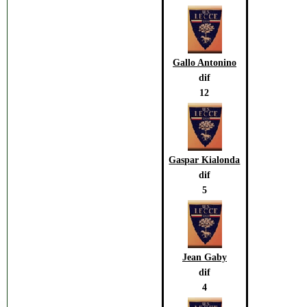
Gallo Antonino
dif
12
Gaspar Kialonda
dif
5
Jean Gaby
dif
4