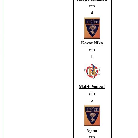
cen
4
Kovac Niko
cen
1
Maleh Youssef
cen
5
Ngom
cen