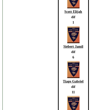
Scott Elijah
dif
1
Siebert Jamil
dif
6
Tiago Gabriel
dif
11