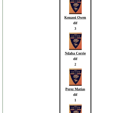
Kouassi Owen
dif
3
Ndaba Corrie
dif
2
Perez Matias
dif
1