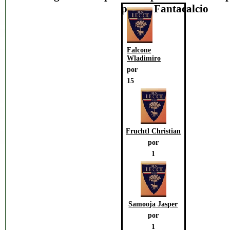
prezzo Fantacalcio
Falcone
Wladimiro
por
15
Fruchtl Christian
por
1
Samooja Jasper
por
1