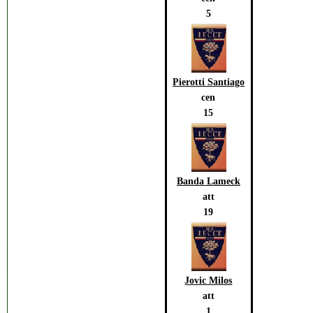
5
Pierotti Santiago
cen
15
Banda Lameck
att
19
Jovic Milos
att
1