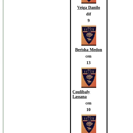
Veiga Danilo
dif
9
Berisha Medon
cen
13
Coulibaly
Lassana
cen
10