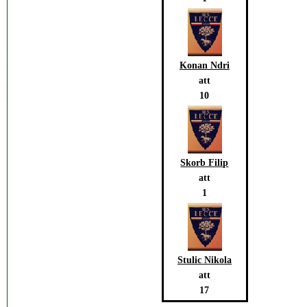
Konan Ndri
att
10
Skorb Filip
att
1
Stulic Nikola
att
17