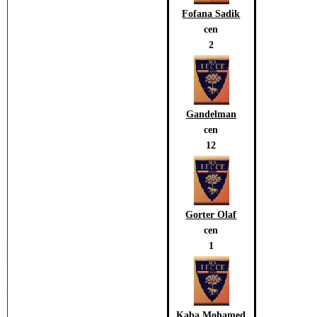
Fofana Sadik
cen
2
Gandelman
cen
12
Gorter Olaf
cen
1
Kaba Mohamed