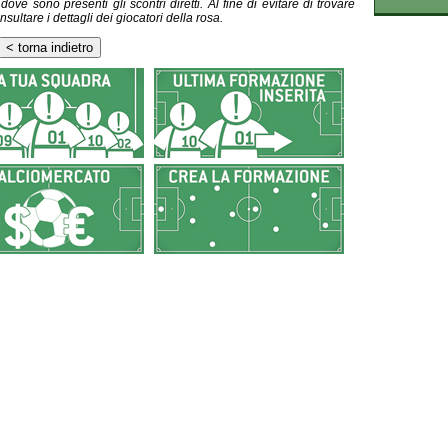
ve sono presenti gli scontri diretti. Al fine di evitare di trovare
nsultare i dettagli dei giocatori della rosa.