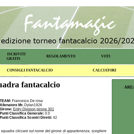
ISCRIVITI
REGOLAMENTO
VOTI
GRATIS
CONSIGLI FANTACALCIO
CALCIATORI
adra fantacalcio
ARE
TEAM:
Francesco De rosa
Allenatore Mr.
Dylan1926
Girone:
Entry Division girone 301
Punti Classifica Generale:
0.0
Punti Classifica Scontri Diretti:
42
la squadra cliccare sul nome del girone di appartenenza, scegliere