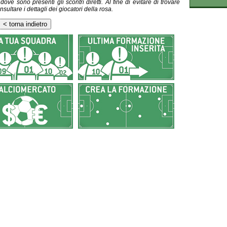
ve sono presenti gli scontri diretti. Al fine di evitare di trovare
nsultare i dettagli dei giocatori della rosa.