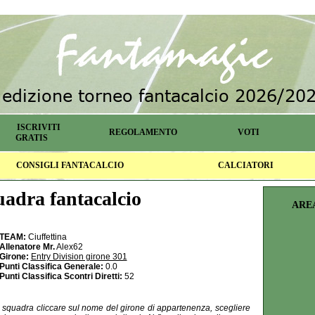
ISCRIVITI
REGOLAMENTO
VOTI
GRATIS
CONSIGLI FANTACALCIO
CALCIATORI
adra fantacalcio
ARE
TEAM:
Ciuffettina
Allenatore Mr.
Alex62
Girone:
Entry Division girone 301
Punti Classifica Generale:
0.0
Punti Classifica Scontri Diretti:
52
la squadra cliccare sul nome del girone di appartenenza, scegliere