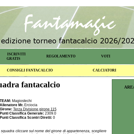
ISCRIVITI
REGOLAMENTO
VOTI
GRATIS
CONSIGLI FANTACALCIO
CALCIATORI
adra fantacalcio
ARE
TEAM:
Magiostechi
Allenatore Mr.
Erciocia
Girone:
Terza Divisione girone 115
Punti Classifica Generale:
2309.0
Punti Classifica Scontri Diretti:
0
la squadra cliccare sul nome del girone di appartenenza, scegliere