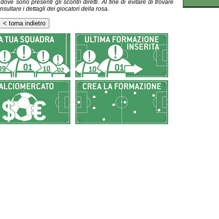
ve sono presenti gli scontri diretti. Al fine di evitare di trovare
nsultare i dettagli dei giocatori della rosa.